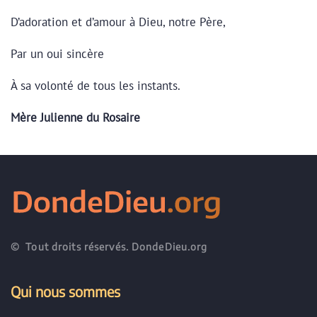
D’adoration et d’amour à Dieu, notre Père,
Par un oui sincère
À sa volonté de tous les instants.
Mère Julienne du Rosaire
© Tout droits réservés. DondeDieu.org
Qui nous sommes