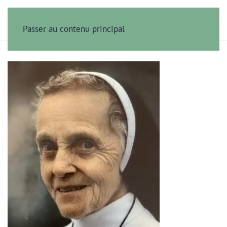
Passer au contenu principal